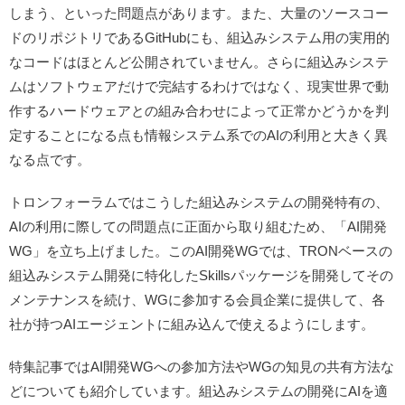
しまう、といった問題点があります。また、大量のソースコー
ドのリポジトリであるGitHubにも、組込みシステム用の実用的
なコードはほとんど公開されていません。さらに組込みシステ
ムはソフトウェアだけで完結するわけではなく、現実世界で動
作するハードウェアとの組み合わせによって正常かどうかを判
定することになる点も情報システム系でのAIの利用と大きく異
なる点です。
トロンフォーラムではこうした組込みシステムの開発特有の、
AIの利用に際しての問題点に正面から取り組むため、「AI開発
WG」を立ち上げました。このAI開発WGでは、TRONベースの
組込みシステム開発に特化したSkillsパッケージを開発してその
メンテナンスを続け、WGに参加する会員企業に提供して、各
社が持つAIエージェントに組み込んで使えるようにします。
特集記事ではAI開発WGへの参加方法やWGの知見の共有方法な
どについても紹介しています。組込みシステムの開発にAIを適