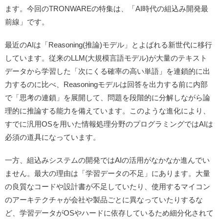
ます。今回のTRONWAREの特集は、「AI時代の組込み開発最
前線」です。
最近のAIは「Reasoning(推論)モデル」とよばれる新世代に移行
しています。従来のLLM(大規模言語モデル)が大量のテキスト
データから学習した「次にくる確率の高い単語」を連鎖的に出
力するのに比べ、Reasoningモデルは回答を出力する前に内部
で「思考の連鎖」を展開して、問題を段階的に分解しながら論
理的に推論する能力を備えています。このような進化により、
すでに汎用OSを用いた情報処理分野のプログラミングではAIは
必須の道具になっています。
一方、組込みシステムの開発ではAIの活用がなかなか進んでい
ません。最大の理由は「学習データの不足」にあります。大量
の良質なコードや設計書が不足していたり、使用するマイコン
のアーキテクチャが会社や製品ごとに異なっていたりするな
ど、学習データがOSやハードに依存しているため細分化されて