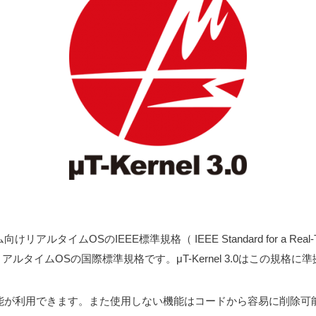
タイムOSのIEEE標準規格（ IEEE Standard for a Real-Time Oper
けのリアルタイムOSの国際標準規格です。μT-Kernel 3.0はこの規格
l 2.0の多くの機能が利用できます。また使用しない機能はコードから容易