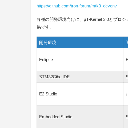
https://github.com/tron-forum/mtk3_devenv
各種の開発環境向けに、μT-Kernel 3.
易です。
開発環境
Eclipse
E
STM32Cibe IDE
E2 Studio
Embedded Studio
S