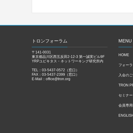
トロンフォーラム
MENU
〒141-0031
HOME
東京都品川区西五反田2-12-3 第一誠実ビル9F
YRPユビキタス・ネットワーキング研究所内
フォーラ
TEL：03-5437-0572（窓口）
FAX：03-5437-2399（窓口）
入会のご
E-Mail：
office@tron.org
TRON P
セミナー
会員専用
ENGLIS