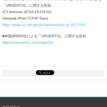
「URGENT/11」に関する告知
ICS Advisory (ICSA-19-274-01)
Interpeak IPnet TCP/IP Stack
https://www.us-cert.gov/ics/advisories/icsa-19-274-01
■米国ARMIS社による「URGENT/11」に関する告知
https://www.armis.com/urgent11/
カテゴリー