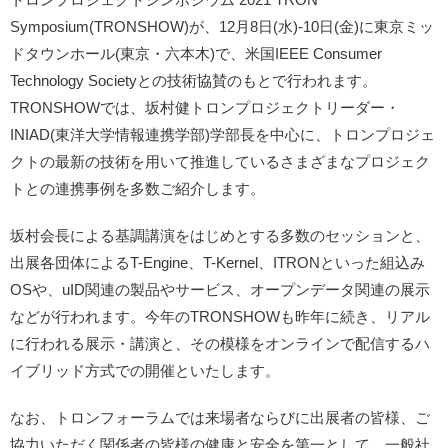
Symposium(TRONSHOW)が、12月8日(水)-10日(金)に東京ミッ
ドタウンホール(東京・六本木)で、米国IEEE Consumer
Technology Societyとの技術協賛のもとで行われます。
TRONSHOWでは、坂村健トロンプロジェクトリーダー・
INIAD(東洋大学情報連携学部)学部長を中心に、トロンプロジェ
クトの最新の技術を用いて推進しているさまざまなプロジェク
トとの連携事例を多数ご紹介します。
坂村会長による基調講演をはじめとする多数のセッションと、
出展各団体によるT-Engine、T-Kernel、ITRONといった組込み
OSや、uID関連の製品やサービス、オープンデータ関連の展示
などが行われます。今年のTRONSHOWも昨年に続き、リアル
に行われる展示・講演と、その模様をオンラインで配信するハ
イブリッド方式での開催といたします。
なお、トロンフォーラムでは来場者ならびに出展者の皆様、ご
協力いただく関係者の皆様の健康と安全を第一として、一般社