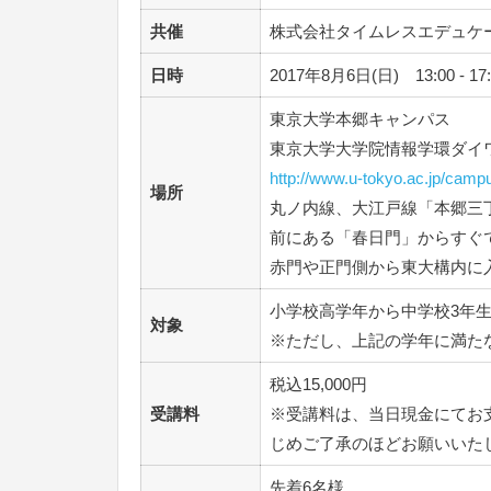
共催
株式会社タイムレスエデュケ
日時
2017年8月6日(日) 13:00 - 1
東京大学本郷キャンパス
東京大学大学院情報学環ダイ
http://www.u-tokyo.ac.jp/cam
場所
丸ノ内線、大江戸線「本郷三
前にある「春日門」からすぐ
赤門や正門側から東大構内に
小学校高学年から中学校3年
対象
※ただし、上記の学年に満た
税込15,000円
受講料
※受講料は、当日現金にてお
じめご了承のほどお願いいた
先着6名様