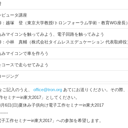
付
ンピュータ講座
師：越塚 登（東京大学教授/トロンフォーラム学術・教育WG座長
込みマイコンを触ってみよう、電子回路を触ってみよう
師：小林 真輔（株式会社タイムレスエデュケーション 代表取締役
込みマイコンで車を作ろう
をコースで走らせてみよう
ロージング
をご記入のうえ、
office@tron.org
あてにお送りください。その際、
作セミナーin東大2017」としてください。
望 8月6日(日)夏休み子供向け電子工作セミナーin東大2017
------
電子工作セミナーin東大2017」への参加を希望します。