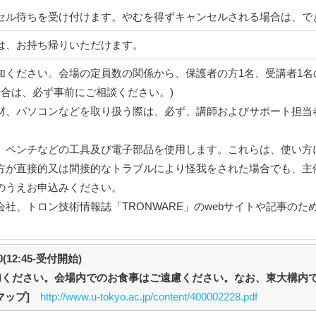
セル待ちを受け付けます。やむを得ずキャンセルされる場合は、で
は、お持ち帰りいただけます。
加ください。会場の定員数の関係から、保護者の方1名、受講者1名
場合は、必ず事前にご相談ください。)
材、パソコンなどを取り扱う際は、必ず、講師およびサポート担当
、ペンチなどの工具及び電子部品を使用します。これらは、使い方
方が直接的又は間接的なトラブルにより怪我をされた場合でも、主
のうえお申込みください。
社、トロン技術情報誌「TRONWARE」のwebサイトや記事の
30(12:45-受付開始)
加ください。会場内でのお食事はご遠慮ください。なお、東大構内
マップ]
http://www.u-tokyo.ac.jp/content/400002228.pdf