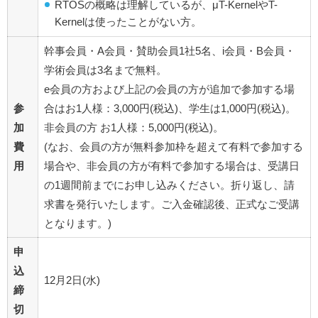
RTOSの概略は理解しているが、μT-KernelやT-
Kernelは使ったことがない方。
幹事会員・A会員・賛助会員1社5名、i会員・B会員・
学術会員は3名まで無料。
e会員の方および上記の会員の方が追加で参加する場
参
合はお1人様：3,000円(税込)、学生は1,000円(税込)。
加
非会員の方 お1人様：5,000円(税込)。
費
(なお、会員の方が無料参加枠を超えて有料で参加する
用
場合や、非会員の方が有料で参加する場合は、受講日
の1週間前までにお申し込みください。折り返し、請
求書を発行いたします。ご入金確認後、正式なご受講
となります。)
申
込
12月2日(水)
締
切