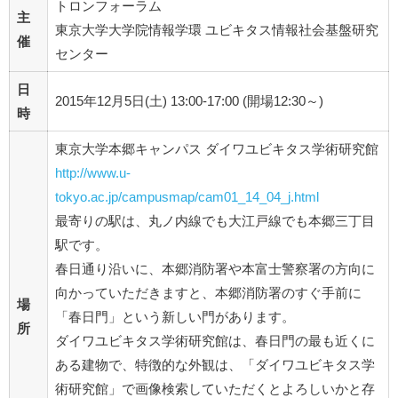
トロンフォーラム
主
東京大学大学院情報学環 ユビキタス情報社会基盤研究
催
センター
日
2015年12月5日(土) 13:00-17:00 (開場12:30～)
時
東京大学本郷キャンパス ダイワユビキタス学術研究館
http://www.u-
tokyo.ac.jp/campusmap/cam01_14_04_j.html
最寄りの駅は、丸ノ内線でも大江戸線でも本郷三丁目
駅です。
春日通り沿いに、本郷消防署や本富士警察署の方向に
向かっていただきますと、本郷消防署のすぐ手前に
場
「春日門」という新しい門があります。
所
ダイワユビキタス学術研究館は、春日門の最も近くに
ある建物で、特徴的な外観は、「ダイワユビキタス学
術研究館」で画像検索していただくとよろしいかと存