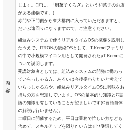
じます。(1Fに、「廚菓子くろぎ」という和菓子のお店
がある建物です。)
赤門や正門側から東大構内に入っていただきますと、
だいぶ遠回りになりますので、ご注意ください。
組込みシステムで使うリアルタイムOSの概要を説明し
たうえで、ITRONの後継OSとして、T-Kernelファミリ
の中で小規模マイコン用として開発されたμT-Kernelに
ついて説明します。
受講対象者としては、組込みシステムの開発に携わっ
ていらっしゃる方、あるいは今後携わりたいと考えて
内
いらっしゃる方や、組込みリアルタイムOSに興味をお
容
持ちの方を想定しています。OSの基本的な知識とC言
語の知識を有していることが望ましいです(C言語自体
の解説は行いません)。
土曜日に開催するため、平日は業務で忙しい方なども
含めて、スキルアップを図りたい方はぜひ受講してく