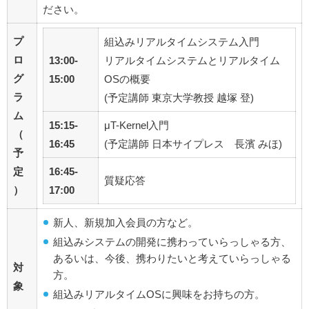
ださい。
プ
組込みリアルタイムシステム入門
ロ
13:00-
リアルタイムシステムとリアルタイム
グ
15:00
OSの概要
ラ
(予定講師 東京大学教授 越塚 登)
ム
15:15-
μT-Kernel入門
（
16:45
(予定講師 日本サイプレス 長濱 みほ)
予
定
16:45-
質疑応答
）
17:00
新人、新規加入会員の方など。
組込みシステムの開発に携わっていらっしゃる方、
あるいは、今後、携わりたいと考えていらっしゃる
対
方。
象
組込みリアルタイムOSに興味をお持ちの方。