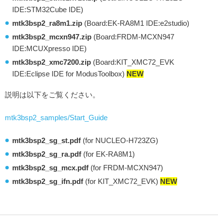
IDE:STM32Cube IDE)
mtk3bsp2_ra8m1.zip
(Board:EK-RA8M1 IDE:e2studio)
mtk3bsp2_mcxn947.zip
(Board:FRDM-MCXN947
IDE:MCUXpresso IDE)
mtk3bsp2_xmc7200.zip
(Board:KIT_XMC72_EVK
IDE:Eclipse IDE for ModusToolbox)
NEW
説明は以下をご覧ください。
mtk3bsp2_samples/Start_Guide
mtk3bsp2_sg_st.pdf
(for NUCLEO-H723ZG)
mtk3bsp2_sg_ra.pdf
(for EK-RA8M1)
mtk3bsp2_sg_mcx.pdf
(for FRDM-MCXN947)
mtk3bsp2_sg_ifn.pdf
(for KIT_XMC72_EVK)
NEW