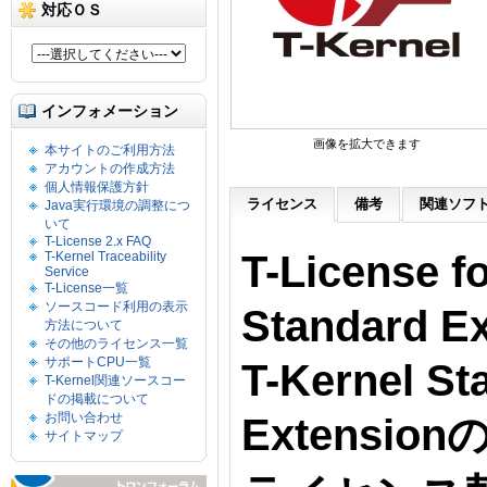
対応ＯＳ
インフォメーション
画像を拡大できます
本サイトのご利用方法
アカウントの作成方法
個人情報保護方針
ライセンス
備考
関連ソフ
Java実行環境の調整につ
いて
T-License 2.x FAQ
T-License f
T-Kernel Traceability
Service
T-License一覧
ソースコード利用の表示
Standard E
方法について
その他のライセンス一覧
サポートCPU一覧
T-Kernel St
T-Kernel関連ソースコー
ドの掲載について
お問い合わせ
Extensi
サイトマップ