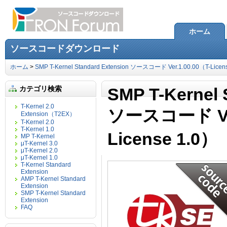
ホーム
ソースコードダウンロード
ホーム
>
SMP T-Kernel Standard Extension ソースコード Ver.1.00.00（T-Licen
カテゴリ検索
SMP T-Kernel 
T-Kernel 2.0
ソースコード Ver
Extension（T2EX）
T-Kernel 2.0
T-Kernel 1.0
License 1.0）
MP T-Kernel
μT-Kernel 3.0
μT-Kernel 2.0
μT-Kernel 1.0
T-Kernel Standard
Extension
AMP T-Kernel Standard
Extension
SMP T-Kernel Standard
Extension
FAQ