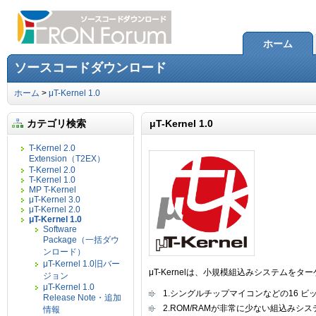
ホーム
ソースコードダウンロード
ホーム
>
μT-Kernel 1.0
カテゴリ検索
μT-Kernel 1.0
T-Kernel 2.0
Extension（T2EX）
T-Kernel 2.0
T-Kernel 1.0
MP T-Kernel
μT-Kernel 3.0
μT-Kernel 2.0
μT-Kernel 1.0
Software
Package（一括ダウ
ンロード）
μT-Kernel 1.0旧バー
μT-Kernelは、小規模組込みシステムを
ジョン
μT-Kernel 1.0
1.シングルチップマイコンなどの16 ビ
Release Note・追加
2.ROM/RAMが非常に少ない組込みシ
情報