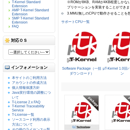
T-Kernel Standard
※ROMが8KB、RAMが4KB程度しかな
Extension
プリケーションを実装することができま
AMP T-Kernel Standard
3.MMU無しのCPUで動作させること
Extension
SMP T-Kernel Standard
サポートCPU一覧
Extension
FAQ
対応ＯＳ
インフォメーション
Software Package（一括
μT-Kernel 1.
ダウンロード）
ン
本サイトのご利用方法
アカウントの作成方法
個人情報保護方針
Java実行環境の調整につ
いて
T-License 2.x FAQ
T-Kernel Traceability
Service
T-License一覧
ソースコード利用の表示
方法について
その他のライセンス一覧