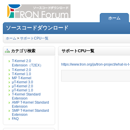
ホーム
ソースコードダウンロード
ホーム
>
サポートCPU一覧
カテゴリ検索
サポートCPU一覧
T-Kernel 2.0
https://www.tron.org/ja/tron-project/what-is-t
Extension（T2EX）
T-Kernel 2.0
T-Kernel 1.0
MP T-Kernel
μT-Kernel 3.0
μT-Kernel 2.0
μT-Kernel 1.0
T-Kernel Standard
Extension
AMP T-Kernel Standard
Extension
SMP T-Kernel Standard
Extension
FAQ