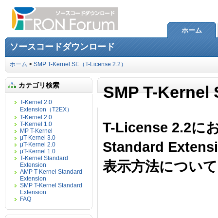
ホーム
ソースコードダウンロード
ホーム
>
SMP T-Kernel SE（T-License 2.2）
カテゴリ検索
SMP T-Kernel
T-Kernel 2.0
Extension（T2EX）
T-Kernel 2.0
T-License 2.2に
T-Kernel 1.0
MP T-Kernel
μT-Kernel 3.0
Standard Ex
μT-Kernel 2.0
μT-Kernel 1.0
T-Kernel Standard
表示方法について
Extension
AMP T-Kernel Standard
Extension
SMP T-Kernel Standard
Extension
FAQ