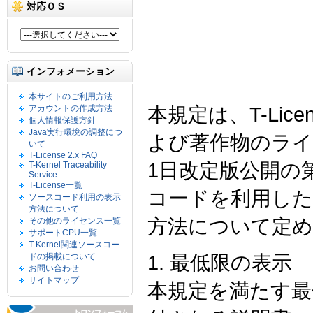
対応ＯＳ
インフォメーション
本サイトのご利用方法
本規定は、T-Lice
アカウントの作成方法
個人情報保護方針
Java実行環境の調整につ
よび著作物のライセ
いて
T-License 2.x FAQ
1日改定版公開の
T-Kernel Traceability
Service
T-License一覧
コードを利用した
ソースコード利用の表示
方法について
方法について定
その他のライセンス一覧
サポートCPU一覧
T-Kernel関連ソースコー
1. 最低限の表示
ドの掲載について
お問い合わせ
サイトマップ
本規定を満たす最